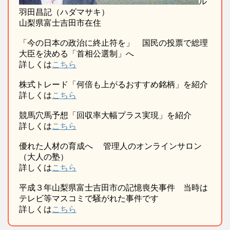
ル
羽田昌記（ハダマサキ）
山梨県富士吉田市在住
「今の日本の政治に終止符を」 国民の投票で総理
大臣を決める「首相公選制」へ
詳しくは
こちら
株式トレード「何倍も上がるおすすめ銘柄」を紹介
詳しくは
こちら
競馬穴馬予想「回収率大幅プラス実現」を紹介
詳しくは
こちら
優れた人材の育成へ 管理人のオンラインサロン
（大人の塾）
詳しくは
こちら
平成３年山梨県富士吉田市の記憶喪失事件 当時は
テレビ等マスコミで騒がれた事件です
詳しくは
こちら