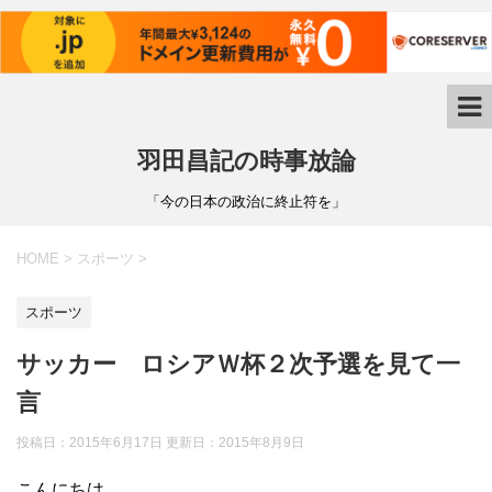
羽田昌記の時事放論
「今の日本の政治に終止符を」
HOME
>
スポーツ
>
スポーツ
サッカー ロシアＷ杯２次予選を見て一
言
投稿日：2015年6月17日 更新日：
2015年8月9日
こんにちは。