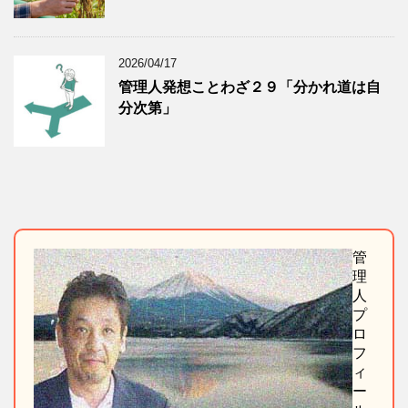
2026/04/17
管理人発想ことわざ２９「分かれ道は自
分次第」
管
理
人
プ
ロ
フ
ィ
ー