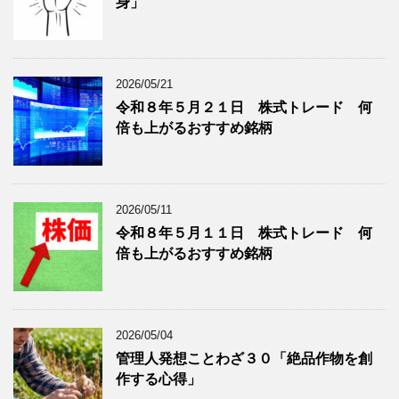
身」
類
ブ
で
ロ
ブ
グ
ロ
記
2026/05/21
グ
事
令和８年５月２１日 株式トレード 何
記
を
倍も上がるおすすめ銘柄
事
表
を
示
表
示
2026/05/11
令和８年５月１１日 株式トレード 何
倍も上がるおすすめ銘柄
2026/05/04
管理人発想ことわざ３０「絶品作物を創
作する心得」