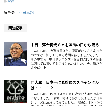
-
Ｗ杯
執筆者：
羽田昌記
関連記事
中日 落合博光ＧＭを国民の目から観る
こんにちは。 今週は書きたい記事がたくさんあった
のですが、忙しくて書く時間がありませんでした。
その中でも、中日ドラゴンズ・落合博光氏ＧＭ就任
に関しては書いておこうと思いました。 今、野球が
多少盛り上 …
巨人軍 日本一に原監督のスキャンダル
は・・・！？
こんにちは。 昨日（３日）東京読売巨人軍が日本一
になりました。 最近、野球はあまり見ませんが日本
シリーズは注意して見てました。 理由は日本ハムの