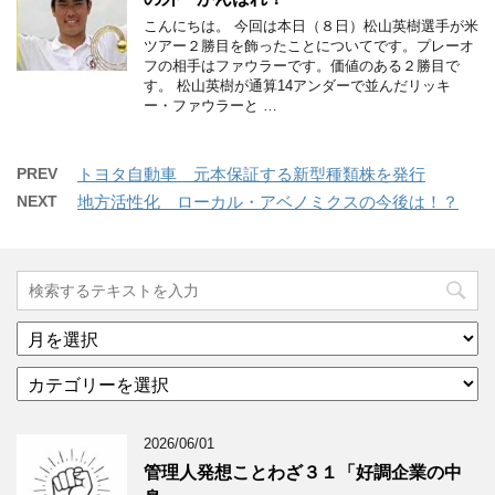
こんにちは。 今回は本日（８日）松山英樹選手が米
ツアー２勝目を飾ったことについてです。プレーオ
フの相手はファウラーです。価値のある２勝目で
す。 松山英樹が通算14アンダーで並んだリッキ
ー・ファウラーと …
PREV
トヨタ自動車 元本保証する新型種類株を発行
NEXT
地方活性化 ローカル・アベノミクスの今後は！？
ア
ー
カ
カ
テ
イ
ゴ
ブ
2026/06/01
リ
年
ー
月
管理人発想ことわざ３１「好調企業の中
分
で