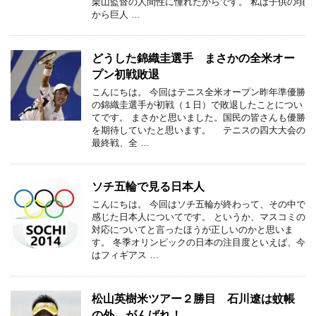
栗山監督の人間性に憧れたからです。 私は子供の頃
から巨人 …
どうした錦織圭選手 まさかの全米オー
プン初戦敗退
こんにちは。 今回はテニス全米オープン昨年準優勝
の錦織圭選手が初戦（１日）で敗退したことについ
てです。 まさかと思いました。国民の皆さんも優勝
を期待していたと思います。 テニスの四大大会の
最終戦、全 …
ソチ五輪で見る日本人
こんにちは。 今回はソチ五輪が終わって、その中で
感じた日本人についてです。 というか、マスコミの
対応についてと言ったほうが正しいのかと思いま
す。 冬季オリンピックの日本の注目度といえば、今
はフィギアス …
松山英樹米ツアー２勝目 石川遼は蚊帳
の外 がんばれ！