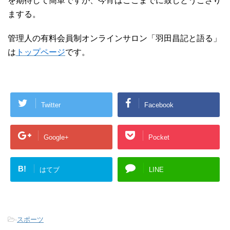
を期待して簡単ですが、今宵はここまでに致しとうござり
まする。
管理人の有料会員制オンラインサロン「羽田昌記と語る」
は
トップページ
です。
Twitter
Facebook
Google+
Pocket
B!
はてブ
LINE
-
スポーツ