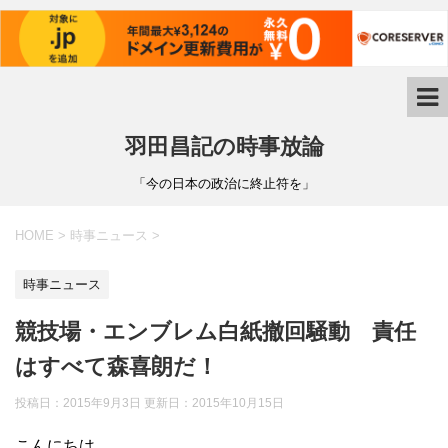
羽田昌記の時事放論
「今の日本の政治に終止符を」
HOME
>
時事ニュース
>
時事ニュース
競技場・エンブレム白紙撤回騒動 責任
はすべて森喜朗だ！
投稿日：2015年9月3日 更新日：
2015年10月15日
こんにちは。