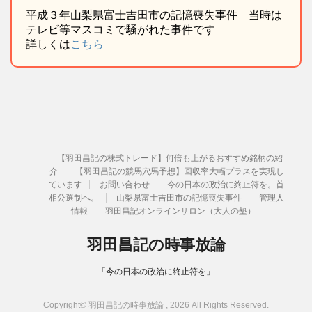
平成３年山梨県富士吉田市の記憶喪失事件 当時は
テレビ等マスコミで騒がれた事件です
詳しくは
こちら
【羽田昌記の株式トレード】何倍も上がるおすすめ銘柄の紹
介
【羽田昌記の競馬穴馬予想】回収率大幅プラスを実現し
ています
お問い合わせ
今の日本の政治に終止符を。首
相公選制へ。
山梨県富士吉田市の記憶喪失事件
管理人
情報
羽田昌記オンラインサロン（大人の塾）
羽田昌記の時事放論
「今の日本の政治に終止符を」
Copyright© 羽田昌記の時事放論 , 2026 All Rights Reserved.