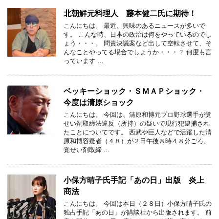
北朝鮮元料理人 藤本健二氏に期待！
こんにちは。 最近、興味のあるニュースが多いで
す。 こんな時、日本の政治は何をやっているのでし
ょう・・・。 問責決議案など出して空転させて、そ
んなことやってる場合でしょうか・・・？ 何度も言
っています …
ベッキーショック・ＳＭＡＰショック・
今度は清原ショック
こんにちは。 今回は、清原和博元プロ野球選手が覚
せい剤取締法違反（所持）の疑いで現行犯逮捕され
たことについてです。 西武や巨人などで活躍した清
原和博容疑者（４８）が２日午後８時４８分ごろ、
覚せい剤取締 …
小保方晴子氏手記「あの日」出版 炎上
商法
こんにちは。 今回は本日（２８日）小保方晴子氏の
独占手記「あの日」が講談社から出版されます。 前