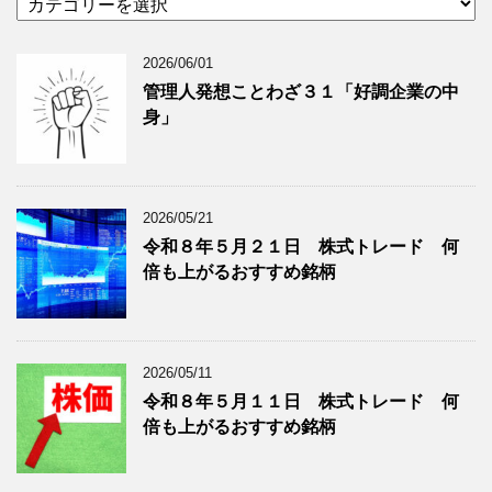
テ
イ
ゴ
ブ
2026/06/01
リ
年
ー
月
管理人発想ことわざ３１「好調企業の中
分
で
身」
類
ブ
で
ロ
ブ
グ
ロ
記
2026/05/21
グ
事
令和８年５月２１日 株式トレード 何
記
を
倍も上がるおすすめ銘柄
事
表
を
示
表
示
2026/05/11
令和８年５月１１日 株式トレード 何
倍も上がるおすすめ銘柄