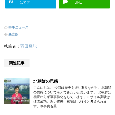
B!
はてブ
LINE
-
時事ニュース
-
森喜朗
執筆者：
羽田昌記
関連記事
北朝鮮の思惑
こんにちは。 今回は歴史を振り返りながら、北朝鮮
の思惑について考えてみたいと思います。 北朝鮮は
相変わらず軍事強化をしています。ミサイル実験は
ほぼ成功。近い将来、核実験も行うと考えられま
す。軍事費も莫 …