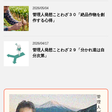
2026/05/04
管理人発想ことわざ３０「絶品作物を創
作する心得」
2026/04/17
管理人発想ことわざ２９「分かれ道は自
分次第」
管
理
人