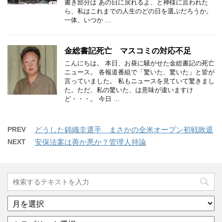
書き部分は あの日に戻れるよ、と神様に言われた
ら、私はこれまでの人生のどの日を選ぶだろうか。
一体、いつか …
金総書記死亡 マスコミの対応不足
こんにちは。 本日、お昼に騒がせた金総書記の死亡
ニュース。 各報道番組で「驚いた、驚いた」と皆が
言っていました。 私もニュースを見ていて驚きまし
た。ただ、私の驚いた、は意味が違いますけ
ど・・・。 今日 …
PREV
どうした錦織圭選手 まさかの全米オープン初戦敗退
NEXT
安保法案は善か悪か？管理人持論
ア
ー
カ
カ