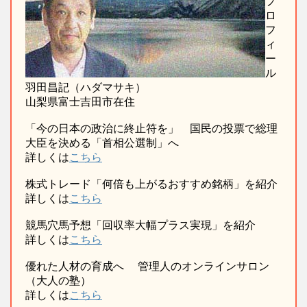
プ
ロ
フ
ィ
ー
ル
羽田昌記（ハダマサキ）
山梨県富士吉田市在住
「今の日本の政治に終止符を」 国民の投票で総理
大臣を決める「首相公選制」へ
詳しくは
こちら
株式トレード「何倍も上がるおすすめ銘柄」を紹介
詳しくは
こちら
競馬穴馬予想「回収率大幅プラス実現」を紹介
詳しくは
こちら
優れた人材の育成へ 管理人のオンラインサロン
（大人の塾）
詳しくは
こちら