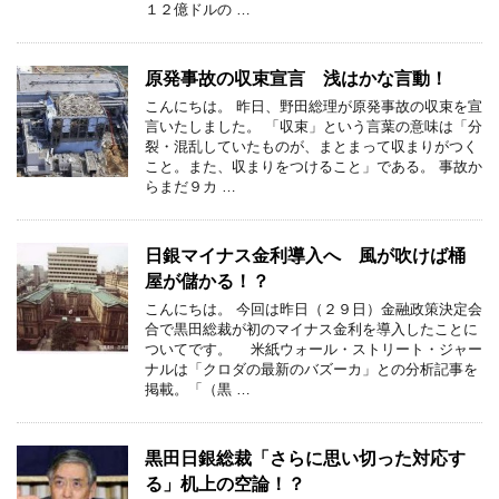
１２億ドルの …
原発事故の収束宣言 浅はかな言動！
こんにちは。 昨日、野田総理が原発事故の収束を宣
言いたしました。 「収束」という言葉の意味は「分
裂・混乱していたものが、まとまって収まりがつく
こと。また、収まりをつけること」である。 事故か
らまだ９カ …
日銀マイナス金利導入へ 風が吹けば桶
屋が儲かる！？
こんにちは。 今回は昨日（２９日）金融政策決定会
合で黒田総裁が初のマイナス金利を導入したことに
ついてです。 米紙ウォール・ストリート・ジャー
ナルは「クロダの最新のバズーカ」との分析記事を
掲載。「（黒 …
黒田日銀総裁「さらに思い切った対応す
る」机上の空論！？