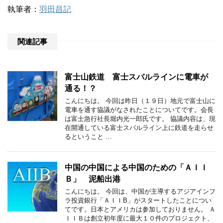
執筆者：
羽田昌記
関連記事
富士山鉄道 富士スバルラインに電車が
通る！？
こんにちは。 今回は昨日（１９日）地元で富士山に
電車を通す協議がなされたことについてです。会長
は富士急行社長堀内光一郎氏です。 協議内容は、現
在開通している富士スバルライン上に鉄道を走らせ
るということ …
中国の中国による中国のための「ＡＩＩ
Ｂ」 泥船出港
こんにちは。 今回は、中国が主導するアジアインフ
ラ投資銀行「ＡＩＩB」がスタートしたことについ
てです。日本とアメリカは参加しておりません。 Ａ
ＩＩＢは創立初年度に最大１０件のプロジェクト、