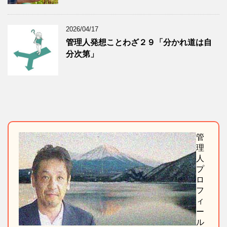
2026/04/17
管理人発想ことわざ２９「分かれ道は自
分次第」
管
理
人
プ
ロ
フ
ィ
ー
ル