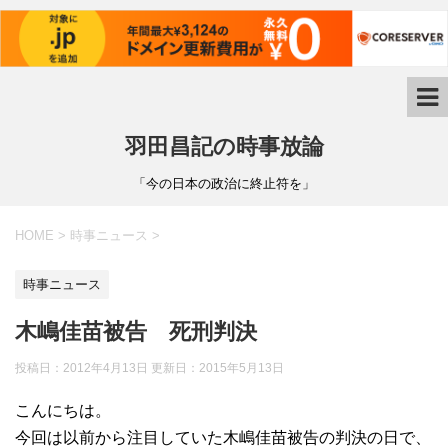
羽田昌記の時事放論
「今の日本の政治に終止符を」
HOME
>
時事ニュース
>
時事ニュース
木嶋佳苗被告 死刑判決
投稿日：2012年4月13日 更新日：
2015年5月13日
こんにちは。
今回は以前から注目していた木嶋佳苗被告の判決の日で、