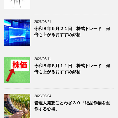
類
ブ
で
ロ
ブ
グ
ロ
記
2026/05/21
グ
事
令和８年５月２１日 株式トレード 何
記
を
倍も上がるおすすめ銘柄
事
表
を
示
表
示
2026/05/11
令和８年５月１１日 株式トレード 何
倍も上がるおすすめ銘柄
2026/05/04
管理人発想ことわざ３０「絶品作物を創
作する心得」