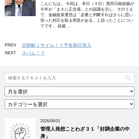
こんにちは。 今回は、本日（４日）黒田日銀総裁が
今年が「まさに正念場」との認識を示し、そのうえ
で、金融政策運営は「必要と判断すればさらに思い
切った対応を取る用意がある」と語ったことについ
てです。 総裁 …
PREV
北朝鮮ミサイル！？予告期日突入
NEXT
スパム！？
ア
ー
カ
カ
テ
イ
ゴ
ブ
2026/06/01
リ
年
ー
月
管理人発想ことわざ３１「好調企業の中
分
で
身」