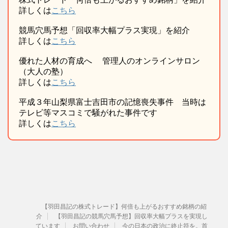
詳しくは
こちら
競馬穴馬予想「回収率大幅プラス実現」を紹介
詳しくは
こちら
優れた人材の育成へ 管理人のオンラインサロン
（大人の塾）
詳しくは
こちら
平成３年山梨県富士吉田市の記憶喪失事件 当時は
テレビ等マスコミで騒がれた事件です
詳しくは
こちら
【羽田昌記の株式トレード】何倍も上がるおすすめ銘柄の紹
介
【羽田昌記の競馬穴馬予想】回収率大幅プラスを実現し
ています
お問い合わせ
今の日本の政治に終止符を。首