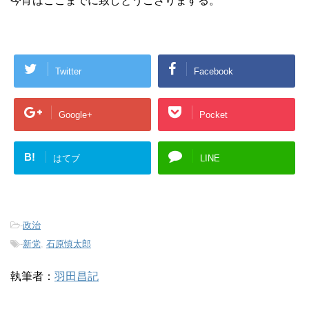
今宵はここまでに致しとうござりまする。
Twitter
Facebook
Google+
Pocket
B!
はてブ
LINE
-
政治
-
新党
,
石原慎太郎
執筆者：
羽田昌記