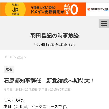
羽田昌記の時事放論
「今の日本の政治に終止符を」
HOME
>
政治
>
政治
石原都知事辞任 新党結成へ期待大！
投稿日：2012年10月25日 更新日：
2015年5月13日
こんにちは。
本日（２５日）ビッグニュースです。