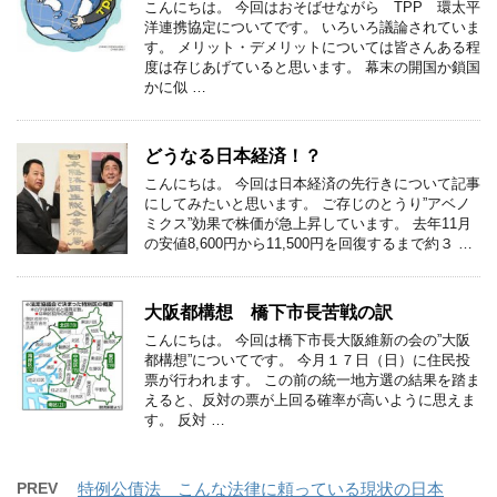
こんにちは。 今回はおそばせながら TPP 環太平
洋連携協定についてです。 いろいろ議論されていま
す。 メリット・デメリットについては皆さんある程
度は存じあげていると思います。 幕末の開国か鎖国
かに似 …
どうなる日本経済！？
こんにちは。 今回は日本経済の先行きについて記事
にしてみたいと思います。 ご存じのとうり”アベノ
ミクス”効果で株価が急上昇しています。 去年11月
の安値8,600円から11,500円を回復するまで約３ …
大阪都構想 橋下市長苦戦の訳
こんにちは。 今回は橋下市長大阪維新の会の”大阪
都構想”についてです。 今月１７日（日）に住民投
票が行われます。 この前の統一地方選の結果を踏ま
えると、反対の票が上回る確率が高いように思えま
す。 反対 …
PREV
特例公債法 こんな法律に頼っている現状の日本