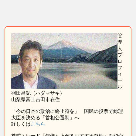
管
理
人
プ
ロ
フ
ィ
ー
ル
羽田昌記（ハダマサキ）
山梨県富士吉田市在住
「今の日本の政治に終止符を」 国民の投票で総理
大臣を決める「首相公選制」へ
詳しくは
こちら
株式トレード「何倍も上がるおすすめ銘柄」を紹介