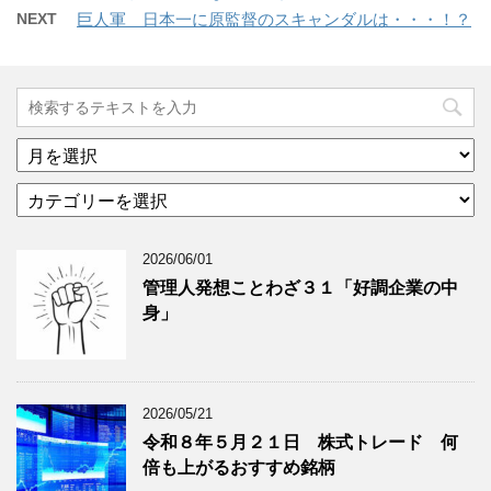
NEXT
巨人軍 日本一に原監督のスキャンダルは・・・！？
ア
ー
カ
カ
テ
イ
ゴ
ブ
2026/06/01
リ
年
ー
月
管理人発想ことわざ３１「好調企業の中
分
で
身」
類
ブ
で
ロ
ブ
グ
ロ
記
2026/05/21
グ
事
令和８年５月２１日 株式トレード 何
記
を
倍も上がるおすすめ銘柄
事
表