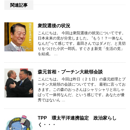
関連記事
衆院選後の状況
こんにちは。 今回は衆院選後の状況についてです。
日本未来の党が分党しました。 ”もう！？一体なん
なんだ”って感じです。嘉田さんではダメだ、と見切
りをつけた小沢一郎氏。すぐさま新党「生活の党」
を結成。 …
森元首相・プーチン大統領会談
こんにちは。 今回は昨日（２１日）の森元総理とプ
ーチン大統領の会談についてです。 最初に言ってお
きます。この森のおっさんはシャリシャリと出しゃ
ばって一体何なんだ、という感じです。あなたが優
秀ではないん …
TPP 環太平洋連携協定 政治家らし
く・・・