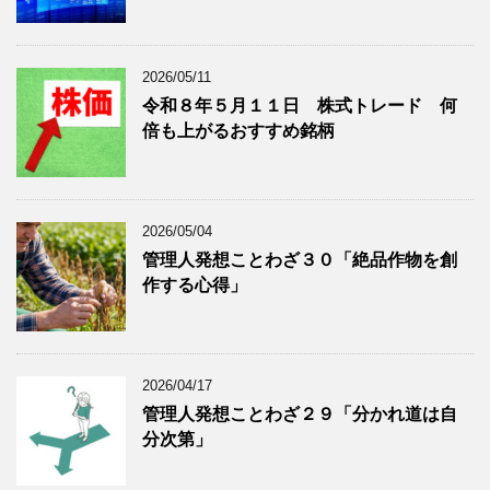
を
示
表
示
2026/05/11
令和８年５月１１日 株式トレード 何
倍も上がるおすすめ銘柄
2026/05/04
管理人発想ことわざ３０「絶品作物を創
作する心得」
2026/04/17
管理人発想ことわざ２９「分かれ道は自
分次第」