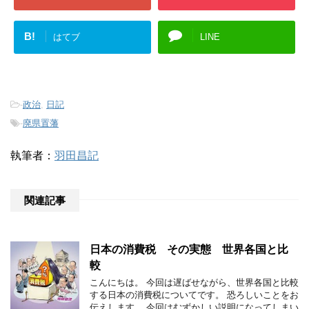
B!
はてブ
LINE
-
政治
,
日記
-
廃県置藩
執筆者：
羽田昌記
関連記事
日本の消費税 その実態 世界各国と比
較
こんにちは。 今回は遅ばせながら、世界各国と比較
する日本の消費税についてです。 恐ろしいことをお
伝えします。 今回はむずかしい説明になってしまい