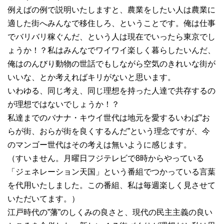
例えばの例で説明いたしますと、農業をしたい人は農業に
適した街へみんなで移住しろ、ということです。俺は仕事
でバリバリ稼ぐんだ、という人は現在でいったら東京でし
ょうか！？私はみんなでワイワイ楽しく暮らしたいんだ、
俺はのんびり動物の世話でもしながら空気のきれいな街が
いいな、とか考えればキリがないと思います。
いわゆる、同じ考え、同じ理想を持った人達で共存するの
が理想ではないでしょうか！？
私達までのバナナ・キウイ世代は地元を愛するいわば”お
らが街、おらが街を良くするんだ”という理念ですが、今
のマンゴー世代はその考えは無いように感じます。
（すいません。月曜日フジテレビで8時からやっている
「ジェネレーション天国」という番組でつかっている言葉
を代用いたしました。この番組、私は毎週楽しく見させて
いただいてます。）
江戸時代の”藩”のしくみの良さと、現代の民主主義の良い