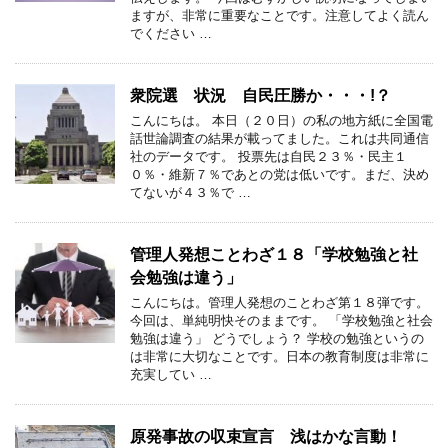
ますが、非常に重要なことです。注意してよく読ん
でください …
衆院選 状況 自民圧勝か・・・!？
こんにちは。 本日（２０日）の私の地方紙に全国電
話世論調査の結果が載ってました。これは共同通信
社のデータです。 投票先は自民２３％・民主１
０％・維新７％であとの党は低いです。まだ、決め
てないが４３％で …
管理人発想ことわざ１８「学校勉強と社
会勉強は違う」
こんにちは。管理人発想のことわざ第１８弾です。
今回は、単純明快そのままです。 「学校勉強と社会
勉強は違う」 どうでしょう？ 学校の勉強というの
は非常に大切なことです。日本の教育制度は非常に
充実してい …
原発事故の収束宣言 浅はかな言動！