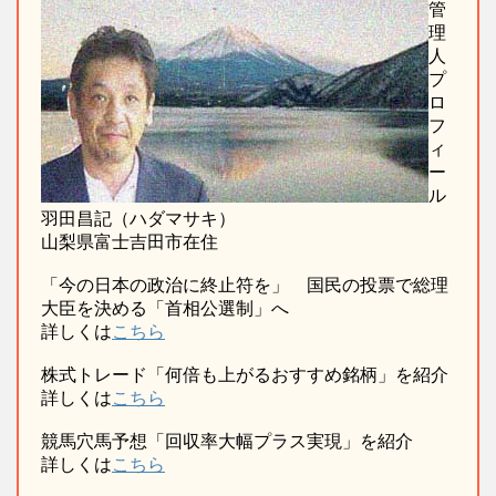
管
理
人
プ
ロ
フ
ィ
ー
ル
羽田昌記（ハダマサキ）
山梨県富士吉田市在住
「今の日本の政治に終止符を」 国民の投票で総理
大臣を決める「首相公選制」へ
詳しくは
こちら
株式トレード「何倍も上がるおすすめ銘柄」を紹介
詳しくは
こちら
競馬穴馬予想「回収率大幅プラス実現」を紹介
詳しくは
こちら