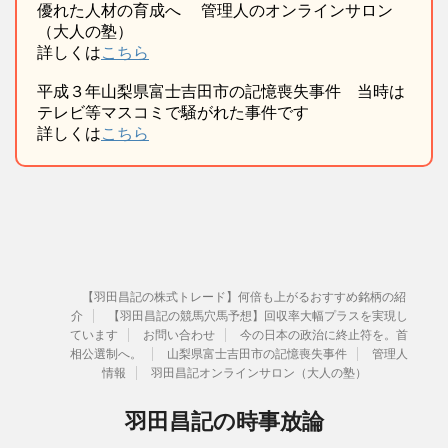
優れた人材の育成へ 管理人のオンラインサロン
（大人の塾）
詳しくは
こちら
平成３年山梨県富士吉田市の記憶喪失事件 当時は
テレビ等マスコミで騒がれた事件です
詳しくは
こちら
【羽田昌記の株式トレード】何倍も上がるおすすめ銘柄の紹
介
【羽田昌記の競馬穴馬予想】回収率大幅プラスを実現し
ています
お問い合わせ
今の日本の政治に終止符を。首
相公選制へ。
山梨県富士吉田市の記憶喪失事件
管理人
情報
羽田昌記オンラインサロン（大人の塾）
羽田昌記の時事放論