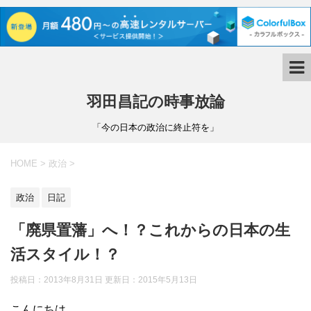
羽田昌記の時事放論
「今の日本の政治に終止符を」
HOME
>
政治
>
政治
日記
「廃県置藩」へ！？これからの日本の生
活スタイル！？
投稿日：2013年8月31日 更新日：
2015年5月13日
こんにちは。