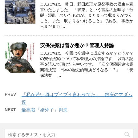
こんにちは。 昨日、野田総理が原発事故の収束を宣
言いたしました。 「収束」という言葉の意味は「分
裂・混乱していたものが、まとまって収まりがつく
こと。また、収まりをつけること」である。 事故か
らまだ９カ …
安保法案は善か悪か？管理人持論
こんにちは。 今回は今週中に成立するか？どうか？
の安保法案について私管理人の持論です。 以前の記
事を読んで頂けたら幸いです。 「安全保障関連法案
閣議決定 日本の歴史的転換どうなる！？」 「安
保法案 …
PREV
「私が若い頃はブイブイ言わせてた」 銀座のマダム
達
NEXT
最高裁「婚外子」判決