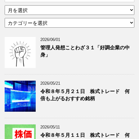
ア
ー
カ
カ
テ
イ
ゴ
ブ
2026/06/01
リ
年
ー
月
管理人発想ことわざ３１「好調企業の中
分
で
身」
類
ブ
で
ロ
ブ
グ
ロ
記
2026/05/21
グ
事
令和８年５月２１日 株式トレード 何
記
を
倍も上がるおすすめ銘柄
事
表
を
示
表
示
2026/05/11
令和８年５月１１日 株式トレード 何