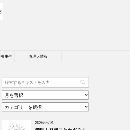
喪失事件
管理人情報
ア
ー
カ
カ
テ
イ
ゴ
ブ
2026/06/01
リ
年
ー
月