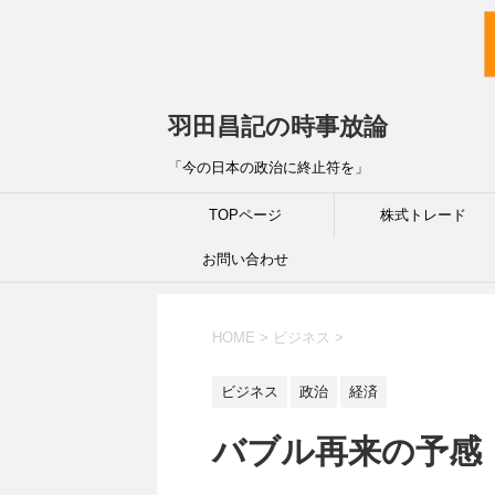
羽田昌記の時事放論
「今の日本の政治に終止符を」
TOPページ
株式トレード
お問い合わせ
HOME
>
ビジネス
>
ビジネス
政治
経済
バブル再来の予感