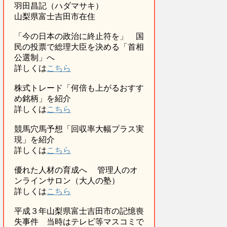
羽田昌記（ハダマサキ）
山梨県富士吉田市在住
「今の日本の政治に終止符を」 国
民の投票で総理大臣を決める「首相
公選制」へ
詳しくは
こちら
株式トレード「何倍も上がるおすす
め銘柄」を紹介
詳しくは
こちら
競馬穴馬予想「回収率大幅プラス実
現」を紹介
詳しくは
こちら
優れた人材の育成へ 管理人のオ
ンラインサロン（大人の塾）
詳しくは
こちら
平成３年山梨県富士吉田市の記憶喪
失事件 当時はテレビ等マスコミで