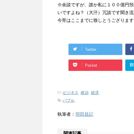
※余談ですが、誰か私に１００億円預
いですよね？（大汗）冗談です聞き流
今宵はここまでに致しとうござります
Twitter
B
Pocket
-
ビジネス
,
政治
,
経済
-
バブル
執筆者：
羽田昌記
関連記事