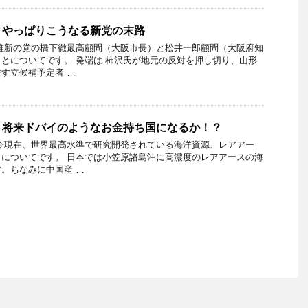
 やっぱりこうなる新党の末路
維新の党の橋下徹最高顧問（大阪市長）と松井一郎顧問（大阪府知
とについてです。 発端は 柿沢氏が地元の反対を押し切り、山形
す立候補予定者 …
 将来ドバイのようなお金持ち国になるか！？
今現在、世界最高水準で研究開発されている海洋資源、レアアー
についてです。 日本では小笠原諸島沖に高濃度のレアアースの海
。ちなみに中国産 …