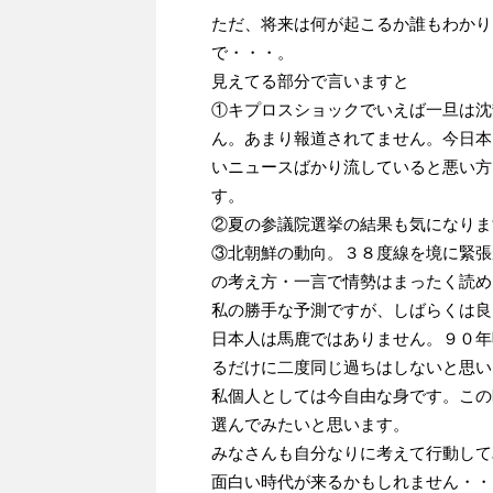
ただ、将来は何が起こるか誰もわかり
で・・・。
見えてる部分で言いますと
①キプロスショックでいえば一旦は沈
ん。あまり報道されてません。今日本
いニュースばかり流していると悪い方
す。
②夏の参議院選挙の結果も気になりま
③北朝鮮の動向。３８度線を境に緊張
の考え方・一言で情勢はまったく読め
私の勝手な予測ですが、しばらくは良
日本人は馬鹿ではありません。９０年
るだけに二度同じ過ちはしないと思い
私個人としては今自由な身です。この
選んでみたいと思います。
みなさんも自分なりに考えて行動して
面白い時代が来るかもしれません・・