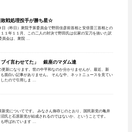
田敗戦処理投手が勝ち星☆
９日（昨日）衆院予算委員会で野田佳彦前首相と安倍晋三首相との
０１１年１１月、この二人の対決で野田氏は伝家の宝刀を抜いた訳
委員会は、衆院 …
イブイ言わせてた」 銀座のマダム達
の更新になります。世の中平和なのか分かりませんが、最近、新
も面白い記事がありません。 そんな中、ネットニュースを見てい
したので引用しま …
原新党についてです。 みなさん御存じのとおり、国民新党の亀井
平沼氏と石原新党が結成されるのではないか、ということです。
も呼ばれています …