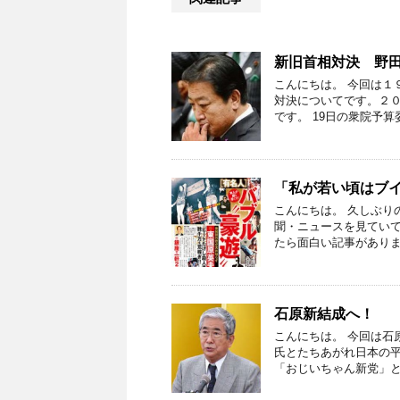
新旧首相対決 野
こんにちは。 今回は１
対決についてです。２
です。 19日の衆院予算
「私が若い頃はブ
こんにちは。 久しぶり
聞・ニュースを見ていて
たら面白い記事がありま
石原新結成へ！
こんにちは。 今回は石
氏とたちあがれ日本の
「おじいちゃん新党」と