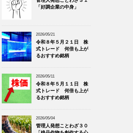
管理人発想ことわざ３１
分
で
「好調企業の中身」
類
ブ
で
ロ
ブ
グ
ロ
記
2026/05/21
グ
事
令和８年５月２１日 株
記
を
式トレード 何倍も上が
事
表
を
示
るおすすめ銘柄
表
示
2026/05/11
令和８年５月１１日 株
式トレード 何倍も上が
るおすすめ銘柄
2026/05/04
管理人発想ことわざ３０
「絶品作物を創作する心